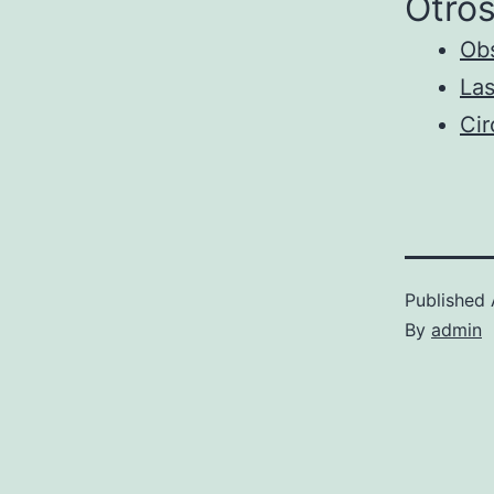
Otros
Obs
Las
Cir
Published
By
admin