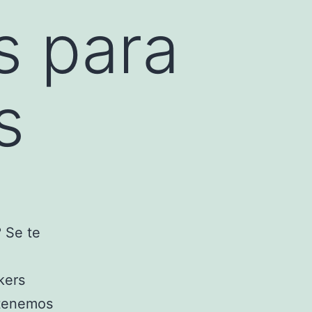
s para
s
? Se te
kers
 tenemos