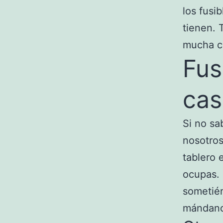
los fusi
tienen. 
mucha c
Fus
cas
Si no sa
nosotros
tablero 
ocupas. 
sometién
mándanos