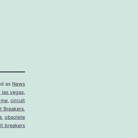
ed as
News
r las vegas
,
r me
,
circuit
it Breakers
,
s
,
obsolete
it breakers