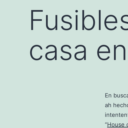
Fusible
casa en
En busca
ah hecho
intenten
“
House o